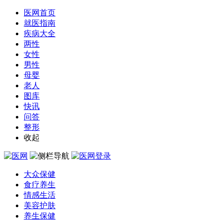
医网首页
就医指南
疾病大全
两性
女性
男性
母婴
老人
图库
快讯
问答
整形
收起
大众保健
食疗养生
情感生活
美容护肤
养生保健