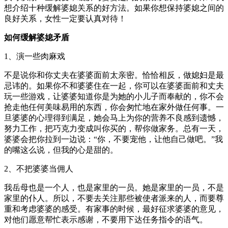
想介绍十种缓解婆媳关系的好方法。如果你想保持婆媳之间的
良好关系，女性一定要认真对待！
如何缓解婆媳矛盾
1、演一些肉麻戏
不是说你和你丈夫在婆婆面前太亲密。恰恰相反，做媳妇是最
忌讳的。如果你不和婆婆住在一起，你可以在婆婆面前和丈夫
玩一些游戏，让婆婆知道你是为她的小儿子而奉献的，你不会
抢走他任何美味易用的东西，你会匆忙地在家外做任何事。一
旦婆婆的心理得到满足，她会马上为你的营养不良感到遗憾，
努力工作，把巧克力变成叫你买的，帮你做家务。总有一天，
婆婆会把你拉到一边说：“你，不要宠他，让他自己做吧。”我
的嘴这么说，但我的心是甜的。
2、不把婆婆当佣人
我岳母也是一个人，也是家里的一员。她是家里的一员，不是
家里的仆人。所以，不要去关注那些被使者派来的人，而要尊
重和考虑婆婆的感受。有家事的时候，最好征求婆婆的意见，
对他们愿意帮忙表示感谢，不要用下达任务指令的语气。