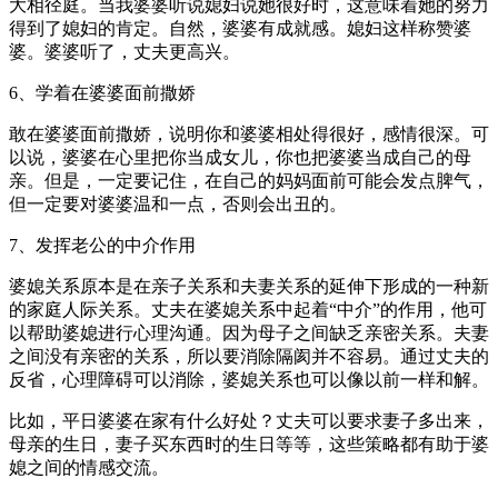
大相径庭。当我婆婆听说媳妇说她很好时，这意味着她的努力
得到了媳妇的肯定。自然，婆婆有成就感。媳妇这样称赞婆
婆。婆婆听了，丈夫更高兴。
6、学着在婆婆面前撒娇
敢在婆婆面前撒娇，说明你和婆婆相处得很好，感情很深。可
以说，婆婆在心里把你当成女儿，你也把婆婆当成自己的母
亲。但是，一定要记住，在自己的妈妈面前可能会发点脾气，
但一定要对婆婆温和一点，否则会出丑的。
7、发挥老公的中介作用
婆媳关系原本是在亲子关系和夫妻关系的延伸下形成的一种新
的家庭人际关系。丈夫在婆媳关系中起着“中介”的作用，他可
以帮助婆媳进行心理沟通。因为母子之间缺乏亲密关系。夫妻
之间没有亲密的关系，所以要消除隔阂并不容易。通过丈夫的
反省，心理障碍可以消除，婆媳关系也可以像以前一样和解。
比如，平日婆婆在家有什么好处？丈夫可以要求妻子多出来，
母亲的生日，妻子买东西时的生日等等，这些策略都有助于婆
媳之间的情感交流。