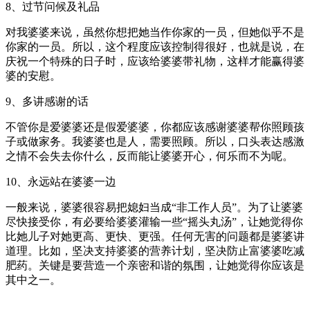
8、过节问候及礼品
对我婆婆来说，虽然你想把她当作你家的一员，但她似乎不是
你家的一员。所以，这个程度应该控制得很好，也就是说，在
庆祝一个特殊的日子时，应该给婆婆带礼物，这样才能赢得婆
婆的安慰。
9、多讲感谢的话
不管你是爱婆婆还是假爱婆婆，你都应该感谢婆婆帮你照顾孩
子或做家务。我婆婆也是人，需要照顾。所以，口头表达感激
之情不会失去你什么，反而能让婆婆开心，何乐而不为呢。
10、永远站在婆婆一边
一般来说，婆婆很容易把媳妇当成“非工作人员”。为了让婆婆
尽快接受你，有必要给婆婆灌输一些“摇头丸汤”，让她觉得你
比她儿子对她更高、更快、更强。任何无害的问题都是婆婆讲
道理。比如，坚决支持婆婆的营养计划，坚决防止富婆婆吃减
肥药。关键是要营造一个亲密和谐的氛围，让她觉得你应该是
其中之一。