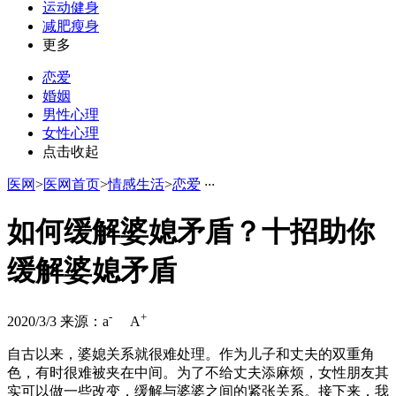
运动健身
减肥瘦身
更多
恋爱
婚姻
男性心理
女性心理
点击收起
医网
>
医网首页
>
情感生活
>
恋爱
·
·
·
如何缓解婆媳矛盾？十招助你
缓解婆媳矛盾
-
+
2020/3/3
来源：
a
A
自古以来，婆媳关系就很难处理。作为儿子和丈夫的双重角
色，有时很难被夹在中间。为了不给丈夫添麻烦，女性朋友其
实可以做一些改变，缓解与婆婆之间的紧张关系。接下来，我