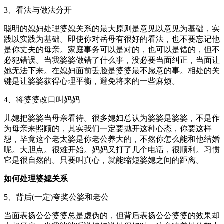
3、看法与做法分开
聪明的媳妇处理婆媳关系的最大原则是意见以意见为基础，实
践以实践为基础。即使你对岳母有很好的看法，也不要忘记他
是你丈夫的母亲。家庭事务可以是对的，也可以是错的，但不
必犯错误。当我婆婆做错了什么事，没必要当面纠正，当面让
她无法下来。在媳妇面前丢脸是婆婆最不愿意的事。相处的关
键是让婆婆获得心理平衡，避免将来的一些麻烦。
4、将婆婆改口叫妈妈
儿媳把婆婆当母亲看待。很多媳妇总认为婆婆是婆婆，不是作
为母亲来照顾的，其实我们一定要抛开这种心态，你要这样
想，毕竟这个老太婆是你老公养大的，不然你怎么能和他结婚
呢。大胆点。很难开始。妈妈又打了几个电话，很顺利。习惯
它是很自然的。只要叫真心，就能缩短婆媳之间的距离。
如何处理婆媳关系
5、背后(一定)夸奖公婆和老公
当面表扬公公婆婆总是虚伪的，但背后表扬公公婆婆的效果却