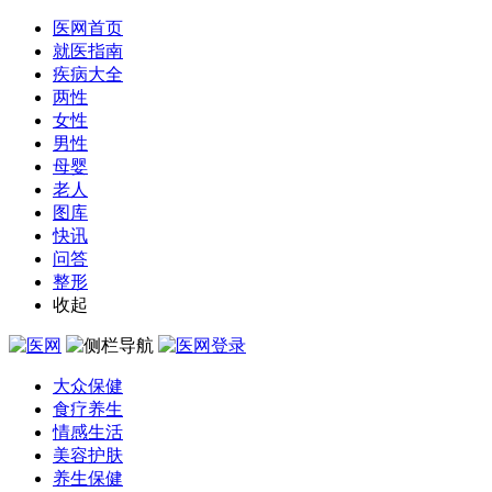
医网首页
就医指南
疾病大全
两性
女性
男性
母婴
老人
图库
快讯
问答
整形
收起
大众保健
食疗养生
情感生活
美容护肤
养生保健