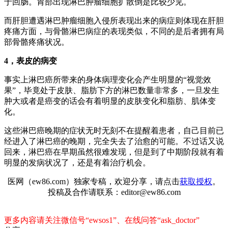
于回肠。胃部出现淋巴肿瘤细胞扩散倒是比较少见。
而肝胆遭遇淋巴肿瘤细胞入侵所表现出来的病症则体现在肝胆
疼痛方面，与骨骼淋巴病症的表现类似，不同的是后者拥有局
部骨骼疼痛状况。
4
，表皮的病变
事实上淋巴癌所带来的身体病理变化会产生明显的“视觉效
果”，毕竟处于皮肤、脂肪下方的淋巴数量非常多，一旦发生
肿大或者是癌变的话会有着明显的皮肤变化和脂肪、肌体变
化。
这些淋巴癌晚期的症状无时无刻不在提醒着患者，自己目前已
经进入了淋巴癌的晚期，完全失去了治愈的可能。不过话又说
回来，淋巴癌在早期虽然很难发现，但是到了中期阶段就有着
明显的发病状况了，还是有着治疗机会。
医网（ew86.com）独家专稿，欢迎分享，请点击
获取授权
。
投稿及合作请联系：editor@ew86.com
更多内容请关注微信号“ewsos1”、在线问答“ask_doctor”