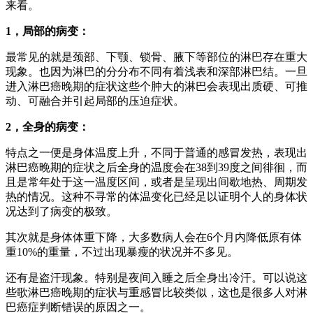
来看。
1
，局部的病变：
最常见的就是颈部、下颚、锁骨、腋下等部位的淋巴存在重大
现象。也因为淋巴的分分布不同有着浅表和深部淋巴结。一旦
进入淋巴癌晚期的症状这些个肿大的淋巴会表现出质硬、可推
动、可融合并引起局部的压迫症状。
2
，全身的病变：
特点之一便是身体温度上升，不同于普通的感冒发热，表现出
淋巴癌晚期的症状之后全身的温度会在38到39度之间徘徊，而
且是常年处于这一温度区间，或者是呈现出间歇地热、周期发
热的情况。这种不寻常的体温变化已经足以证明个人的身体状
况达到了病变的极致。
其次就是身体体重下降，大多数病人会在6个月内降低原有体
重10%的重量，不过出现暴瘦的状况并不多见。
还有是盗汗现象。特别是夜间入睡之后全身出冷汗。可以说这
些歌淋巴癌晚期的症状与重感冒比较类似，这也是很多人对淋
巴癌症判断错误的原因之一。