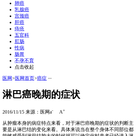
肺癌
乳腺癌
宫颈癌
肝癌
痔疮
五官科
肛肠
性病
肠胃
不孕不育
点击收起
医网
>
医网首页
>
癌症
·
·
·
淋巴癌晚期的症状
-
+
2016/11/15
来源：医网
a
A
从肿瘤本身的病症特点来看，对于淋巴癌晚期的症状的判断主
要是从淋巴结的变化来看。具体来说当在整个身体不同部位都
能够感受到淋巴结肿大的时候就可以确定此时患者已经进入淋