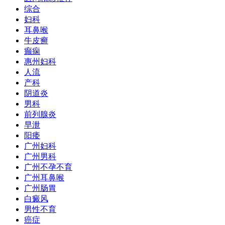
综合
妇科
耳鼻喉
牛皮癣
癫痫
惠州妇科
人流
产科
阴道炎
男科
前列腺炎
早泄
阳痿
广州妇科
广州男科
广州不孕不育
广州耳鼻喉
广州肠胃
白癜风
男性不育
癌症